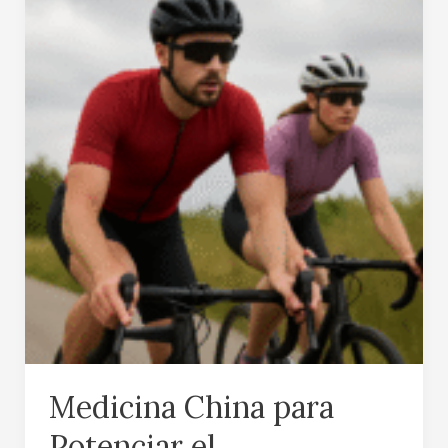
China
para
Potenciar
el
Rendimiento
Deportivo
Medicina China para
Potenciar el