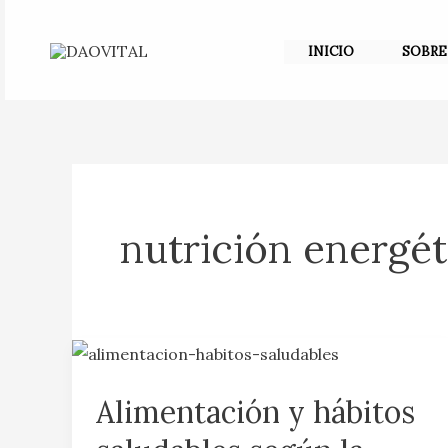
Ir
al
INICIO
SOBRE
contenido
nutrición energét
Alimentación
y
Alimentación y hábitos
hábitos
saludables