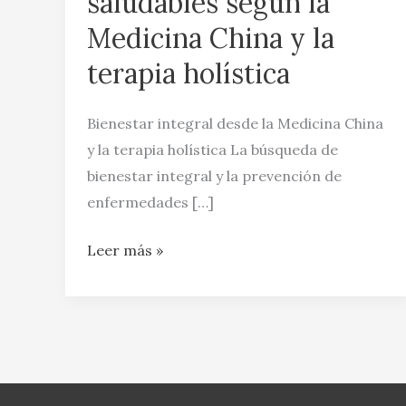
saludables según la
según
Medicina China y la
la
terapia holística
Medicina
China
y
Bienestar integral desde la Medicina China
la
y la terapia holística La búsqueda de
terapia
bienestar integral y la prevención de
holística
enfermedades […]
Leer más »