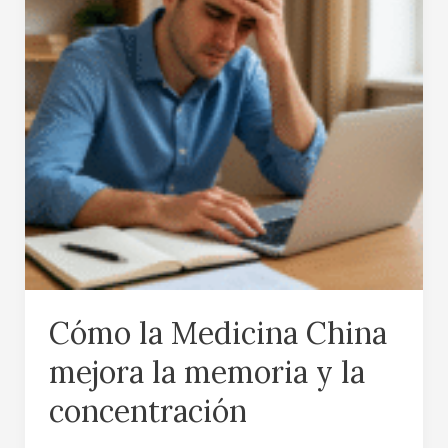
mejora
la
memoria
y
la
concentración
Cómo la Medicina China
mejora la memoria y la
concentración