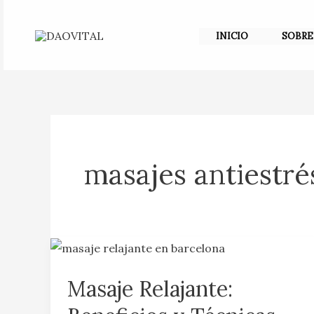
Ir
al
INICIO
SOBRE
contenido
masajes antiestré
Masaje
Relajante:
Masaje Relajante:
Beneficios
y