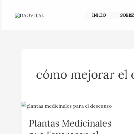
Ir
al
INICIO
SOBRE
contenido
cómo mejorar el 
Plantas
Medicinales
Plantas Medicinales
que
Favorecen